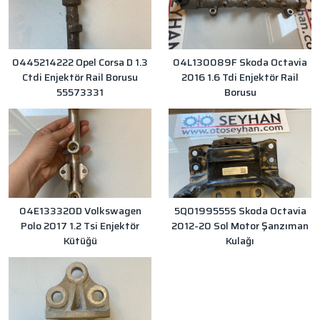
0445214222 Opel Corsa D 1.3
04L130089F Skoda Octavia
Ctdi Enjektör Rail Borusu
2016 1.6 Tdi Enjektör Rail
55573331
Borusu
04E133320D Volkswagen
5Q0199555S Skoda Octavia
Polo 2017 1.2 Tsi Enjektör
2012-20 Sol Motor Şanzıman
Kütüğü
Kulağı