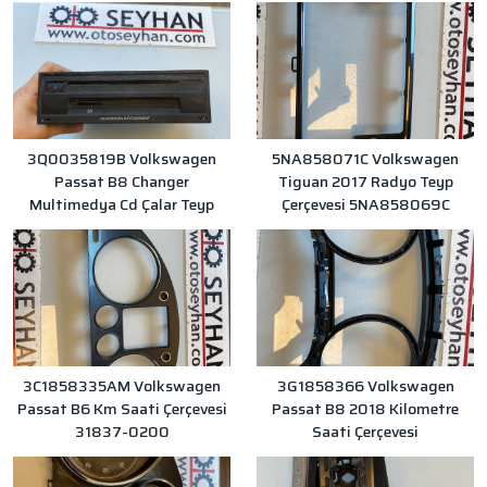
3Q0035819B Volkswagen
5NA858071C Volkswagen
Passat B8 Changer
Tiguan 2017 Radyo Teyp
Multimedya Cd Çalar Teyp
Çerçevesi 5NA858069C
3C1858335AM Volkswagen
3G1858366 Volkswagen
Passat B6 Km Saati Çerçevesi
Passat B8 2018 Kilometre
31837-0200
Saati Çerçevesi