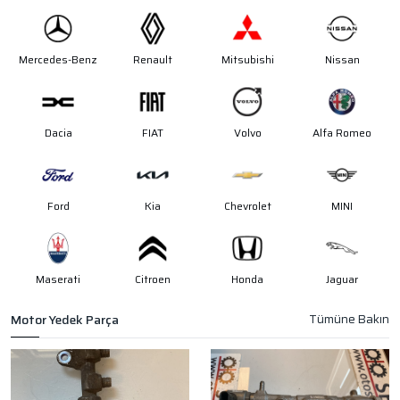
Mercedes-Benz
Renault
Mitsubishi
Nissan
Dacia
FIAT
Volvo
Alfa Romeo
Ford
Kia
Chevrolet
MINI
Maserati
Citroen
Honda
Jaguar
Motor Yedek Parça