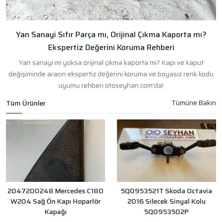
Yan Sanayi Sıfır Parça mı, Orijinal Çıkma Kaporta mı?
Ekspertiz Değerini Koruma Rehberi
Yan sanayi mi yoksa orijinal çıkma kaporta mı? Kapı ve kaput
değişiminde aracın ekspertiz değerini koruma ve boyasız renk kodu
uyumu rehberi otoseyhan.com'da!
Tüm Ürünler
2047200248 Mercedes C180
5Q0953521T Skoda Octavia
W204 Sağ Ön Kapı Hoparlör
2016 Silecek Sinyal Kolu
Kapağı
5Q0953502P