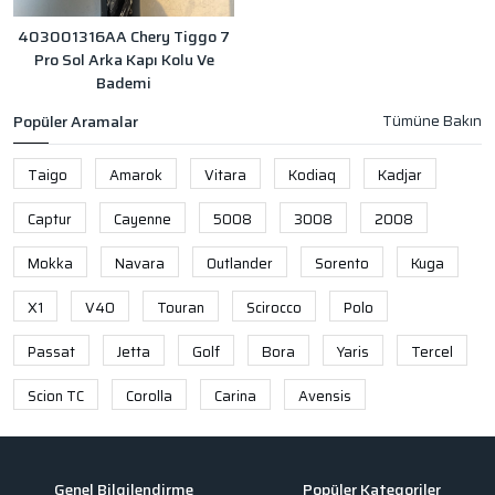
403001316AA Chery Tiggo 7
Pro Sol Arka Kapı Kolu Ve
Bademi
Popüler Aramalar
Taigo
Amarok
Vitara
Kodiaq
Kadjar
Captur
Cayenne
5008
3008
2008
Mokka
Navara
Outlander
Sorento
Kuga
X1
V40
Touran
Scirocco
Polo
Passat
Jetta
Golf
Bora
Yaris
Tercel
Scion TC
Corolla
Carina
Avensis
Genel Bilgilendirme
Popüler Kategoriler