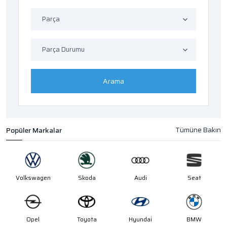
Parça
Parça Durumu
Arama
Popüler Markalar
Volkswagen
Skoda
Audi
Seat
Opel
Toyota
Hyundai
BMW