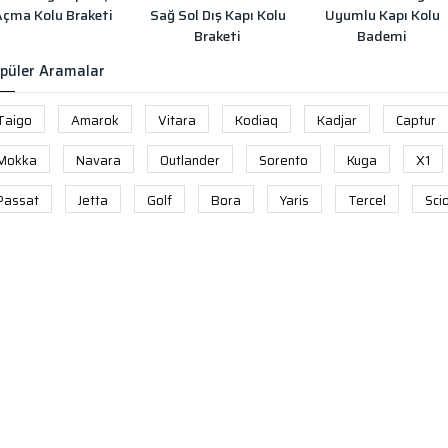
Açma Kolu Braketi
Sağ Sol Dış Kapı Kolu
Uyumlu Kapı Kolu
Braketi
Bademi
püler Aramalar
Taigo
Amarok
Vitara
Kodiaq
Kadjar
Captur
Mokka
Navara
Outlander
Sorento
Kuga
X1
Passat
Jetta
Golf
Bora
Yaris
Tercel
Sci