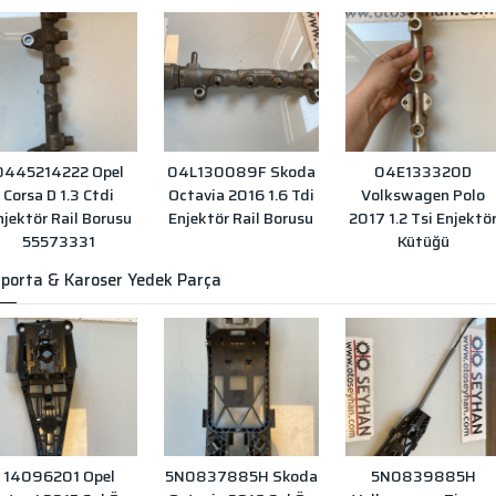
0445214222 Opel
04L130089F Skoda
04E133320D
Corsa D 1.3 Ctdi
Octavia 2016 1.6 Tdi
Volkswagen Polo
njektör Rail Borusu
Enjektör Rail Borusu
2017 1.2 Tsi Enjektö
55573331
Kütüğü
porta & Karoser Yedek Parça
14096201 Opel
5N0837885H Skoda
5N0839885H