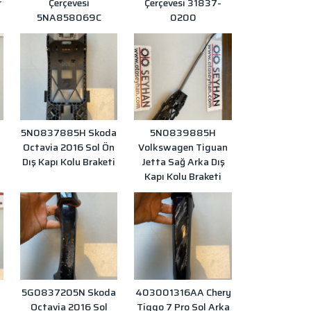
r
Çerçevesi
Çerçevesi 31837-
5NA858069C
0200
5N0837885H Skoda
5N0839885H
Octavia 2016 Sol Ön
Volkswagen Tiguan
i
Dış Kapı Kolu Braketi
Jetta Sağ Arka Dış
Kapı Kolu Braketi
5G0837205N Skoda
403001316AA Chery
l
Octavia 2016 Sol
Tiggo 7 Pro Sol Arka