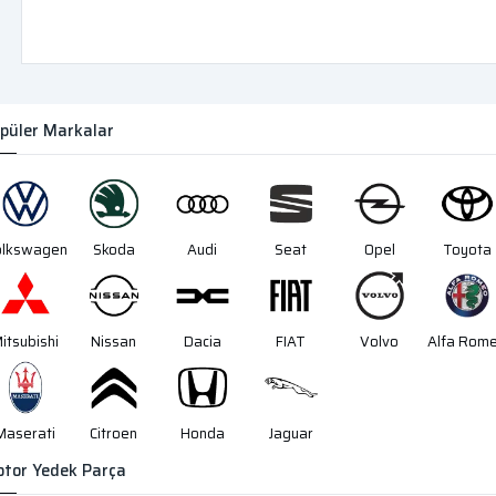
püler Markalar
olkswagen
Skoda
Audi
Seat
Opel
Toyota
itsubishi
Nissan
Dacia
FIAT
Volvo
Alfa Rom
Maserati
Citroen
Honda
Jaguar
tor Yedek Parça