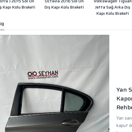
stra J 2015 Sol Ön
Octavia 2016 Sol Ön
Volkswagen Tiguan
ş Kapı Kolu Braketi
Dış Kapı Kolu Braketi
Jetta Sağ Arka Dış
Kapı Kolu Braketi
og
Yan S
Kapor
Rehbe
Yan sana
kaput d