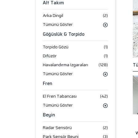
Alt Takım
Arka Dingil
(2)
Tümünü Göster
Göğüslük & Torpido
Torpido Gözü
(1)
Difüzör
(1)
Havalandırma Izgaraları
(128)
Tü
Tümünü Göster
Fren
El Fren Tabancası
(42)
Tümünü Göster
Beyin
Radar Sensörü
(2)
W
Park Sensör Beyni
(3)