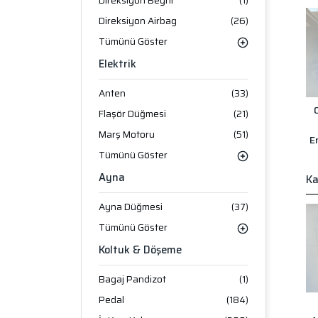
Direksiyon Beyni
(1)
Direksiyon Airbag
(26)
Tümünü Göster
Elektrik
Anten
(33)
Flaşör Düğmesi
(21)
Marş Motoru
(51)
E
Tümünü Göster
Ayna
Ka
Ayna Düğmesi
(37)
Tümünü Göster
Koltuk & Döşeme
Bagaj Pandizot
(1)
Pedal
(184)