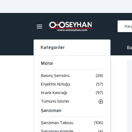
Kategoriler
Ba
Motor
Basınç Sensörü
(28)
Enjektör Kütüğü
(57)
Krank Kasnağı
(97)
Tümünü Göster
Şanzıman
Şanzıman Takozu
(106)
Şanzıman Komple
(4)