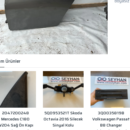
boyasız
m Ürünler
2047200248
5Q0953521T Skoda
3Q0035819B
Mercedes C180
Octavia 2016 Silecek
Volkswagen Passat
204 Sağ Ön Kapı
Sinyal Kolu
B8 Changer