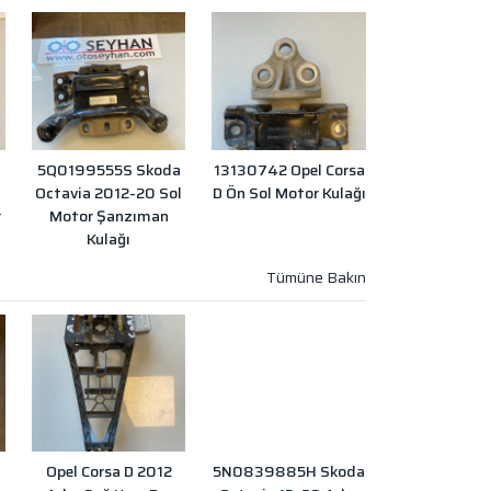
5Q0199555S Skoda
13130742 Opel Corsa
Octavia 2012-20 Sol
D Ön Sol Motor Kulağı
r
Motor Şanzıman
Kulağı
Opel Corsa D 2012
5N0839885H Skoda