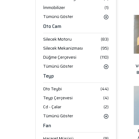
İmmobilizer
(1)
Tümünü Göster
Oto Cam
Silecek Motoru
(83)
Silecek Mekanizması
(95)
Düğme Çerçevesi
(110)
V
Tümünü Göster
B
Teyp
Oto Teybi
(44)
Teyp Çerçevesi
(4)
Cd - Çalar
(2)
Tümünü Göster
Fan
Hararet Müşürü
(9)