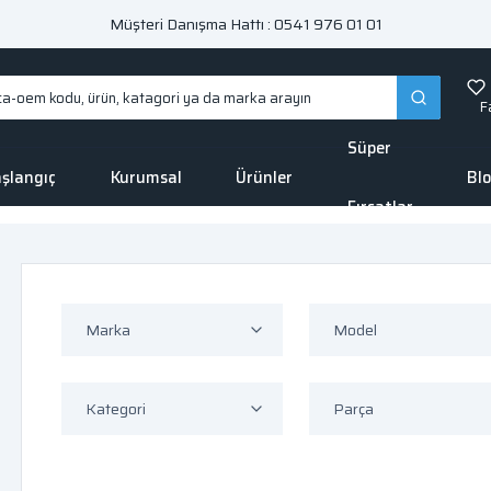
Müşteri Danışma Hattı : 0541 976 01 01
F
Süper
şlangıç
Kurumsal
Ürünler
Bl
Fırsatlar
Marka
Model
Kategori
Parça