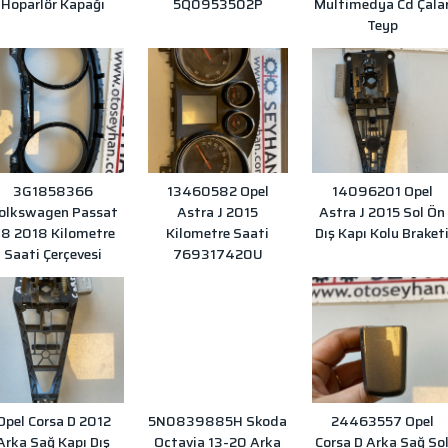
Hoparlör Kapağı
5Q0953502P
Multimedya Cd Çala
Teyp
3G1858366
13460582 Opel
14096201 Opel
olkswagen Passat
Astra J 2015
Astra J 2015 Sol Ön
8 2018 Kilometre
Kilometre Saati
Dış Kapı Kolu Braket
Saati Çerçevesi
769317420U
Opel Corsa D 2012
5N0839885H Skoda
24463557 Opel
Arka Sağ Kapı Dış
Octavia 13-20 Arka
Corsa D Arka Sağ So