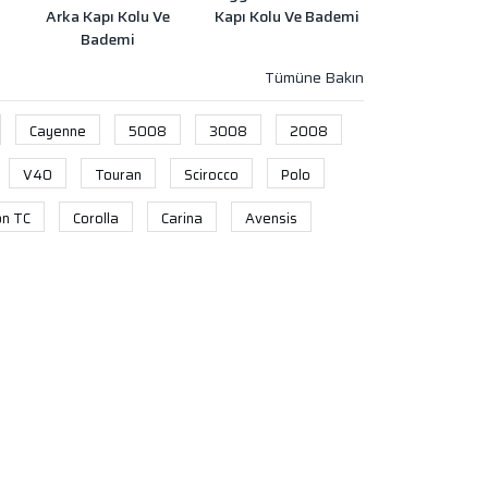
Arka Kapı Kolu Ve
Kapı Kolu Ve Bademi
Bademi
Cayenne
5008
3008
2008
V40
Touran
Scirocco
Polo
on TC
Corolla
Carina
Avensis