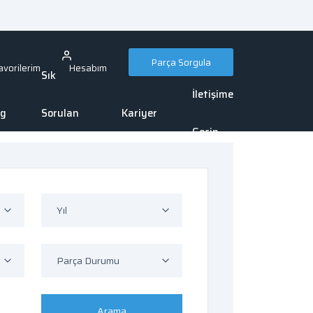
Parça Sorgula
avorilerim
Hesabım
Sık
İletişime
og
Sorulan
Kariyer
Geçin
Sorular
Yıl
Parça Durumu
Arama