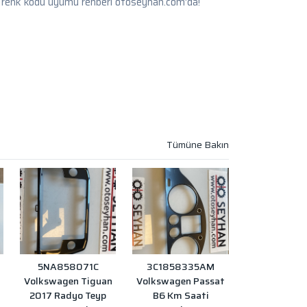
 renk kodu uyumu rehberi otoseyhan.com'da!
5NA858071C
3C1858335AM
Volkswagen Tiguan
Volkswagen Passat
2017 Radyo Teyp
B6 Km Saati