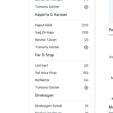
Tümünü Göster
Kaporta & Karoser
Kaput Kilidi
(311)
Po
Sağ Ön Kapı
(39)
Kesme Tavan
(2)
Tümünü Göster
Far & Stop
V
Led Kart
(2)
Sol Arka Stop
(10)
M
Reflektör
(4)
Tümünü Göster
Direksiyon
Direksiyon Simidi
(1)
Mo