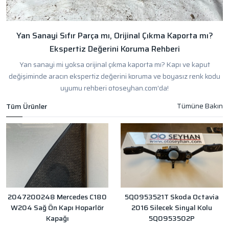
Yan Sanayi Sıfır Parça mı, Orijinal Çıkma Kaporta mı?
Ekspertiz Değerini Koruma Rehberi
Yan sanayi mi yoksa orijinal çıkma kaporta mı? Kapı ve kaput
değişiminde aracın ekspertiz değerini koruma ve boyasız renk kodu
uyumu rehberi otoseyhan.com'da!
Tüm Ürünler
2047200248 Mercedes C180
5Q0953521T Skoda Octavia
W204 Sağ Ön Kapı Hoparlör
2016 Silecek Sinyal Kolu
Kapağı
5Q0953502P