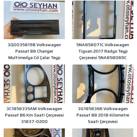
3Q0035819B Volkswagen
5NA858071C Volkswagen
Passat B8 Changer
Tiguan 2017 Radyo Teyp
Multimedya Cd Çalar Teyp
Çerçevesi 5NA858069C
3C1858335AM Volkswagen
3G1858366 Volkswagen
Passat B6 Km Saati Çerçevesi
Passat B8 2018 Kilometre
31837-0200
Saati Çerçevesi