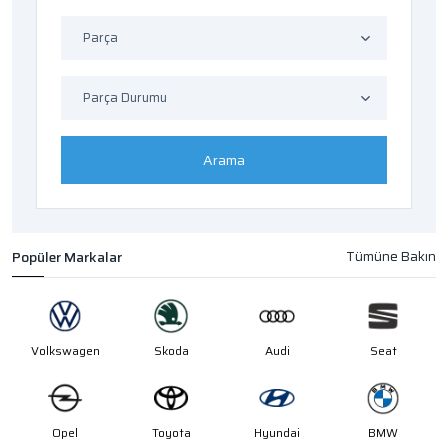
Parça
Parça Durumu
Arama
Popüler Markalar
Volkswagen
Skoda
Audi
Seat
Opel
Toyota
Hyundai
BMW