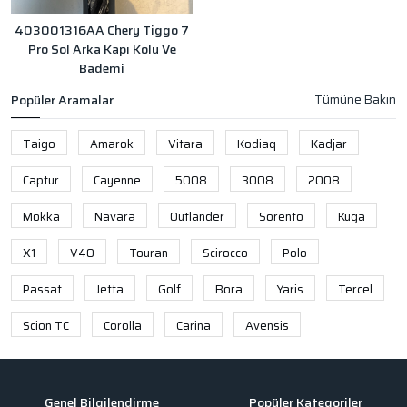
403001316AA Chery Tiggo 7
Pro Sol Arka Kapı Kolu Ve
Bademi
Popüler Aramalar
Taigo
Amarok
Vitara
Kodiaq
Kadjar
Captur
Cayenne
5008
3008
2008
Mokka
Navara
Outlander
Sorento
Kuga
X1
V40
Touran
Scirocco
Polo
Passat
Jetta
Golf
Bora
Yaris
Tercel
Scion TC
Corolla
Carina
Avensis
Genel Bilgilendirme
Popüler Kategoriler