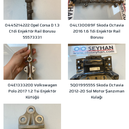
0445214222 Opel Corsa D 1.3
04L130089F Skoda Octavia
Ctdi Enjektör Rail Borusu
2016 1.6 Tdi Enjektör Rail
55573331
Borusu
04E133320D Volkswagen
5Q0199555S Skoda Octavia
Polo 2017 1.2 Tsi Enjektör
2012-20 Sol Motor Şanzıman
Kütüğü
Kulağı