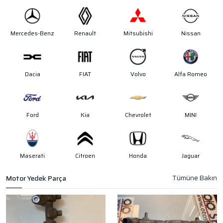
Mercedes-Benz
Renault
Mitsubishi
Nissan
Dacia
FIAT
Volvo
Alfa Romeo
Ford
Kia
Chevrolet
MINI
Maserati
Citroen
Honda
Jaguar
Motor Yedek Parça