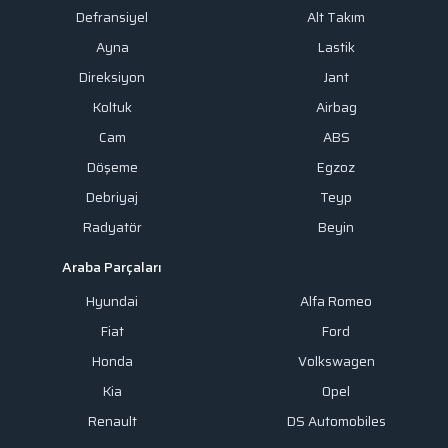
Defransiyel
Alt Takım
Ayna
Lastik
Direksiyon
Jant
Koltuk
Airbag
Cam
ABS
Döşeme
Egzoz
Debriyaj
Teyp
Radyatör
Beyin
Araba Parçaları
Hyundai
Alfa Romeo
Fiat
Ford
Honda
Volkswagen
Kia
Opel
Renault
DS Automobiles