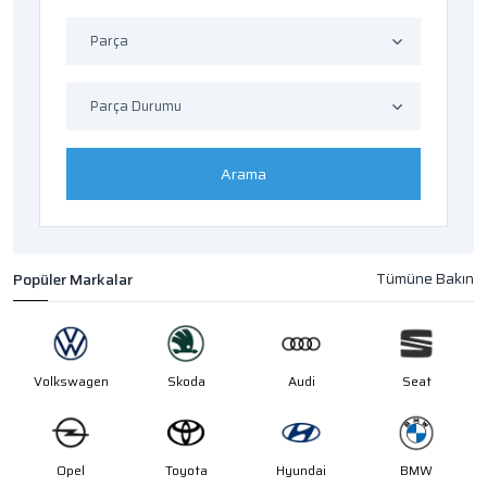
Parça
Parça Durumu
Arama
Popüler Markalar
Volkswagen
Skoda
Audi
Seat
Opel
Toyota
Hyundai
BMW