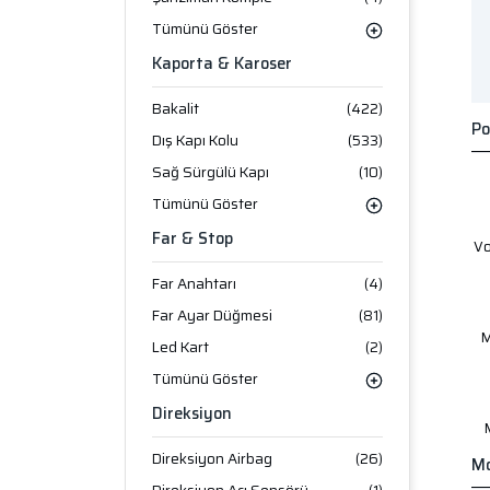
Tümünü Göster
Kaporta & Karoser
Bakalit
(422)
Po
Dış Kapı Kolu
(533)
Sağ Sürgülü Kapı
(10)
Tümünü Göster
Far & Stop
V
Far Anahtarı
(4)
Far Ayar Düğmesi
(81)
M
Led Kart
(2)
Tümünü Göster
Direksiyon
Direksiyon Airbag
(26)
Mo