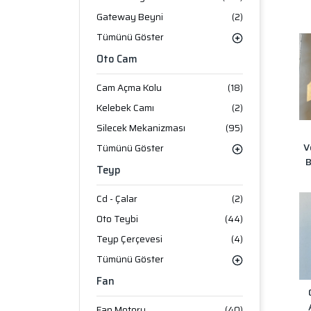
Gateway Beyni
(2)
Tümünü Göster
Oto Cam
Cam Açma Kolu
(18)
Kelebek Camı
(2)
Silecek Mekanizması
(95)
V
Tümünü Göster
B
Teyp
Cd - Çalar
(2)
Oto Teybi
(44)
Teyp Çerçevesi
(4)
Tümünü Göster
Fan
Fan Motoru
(40)