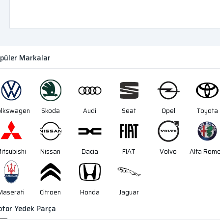
püler Markalar
olkswagen
Skoda
Audi
Seat
Opel
Toyota
itsubishi
Nissan
Dacia
FIAT
Volvo
Alfa Rom
Maserati
Citroen
Honda
Jaguar
tor Yedek Parça