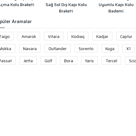
Açma Kolu Braketi
Sağ Sol Dış Kapı Kolu
Uyumlu Kapı Kolu
Braketi
Bademi
püler Aramalar
Taigo
Amarok
Vitara
Kodiaq
Kadjar
Captur
Mokka
Navara
Outlander
Sorento
Kuga
X1
Passat
Jetta
Golf
Bora
Yaris
Tercel
Sci