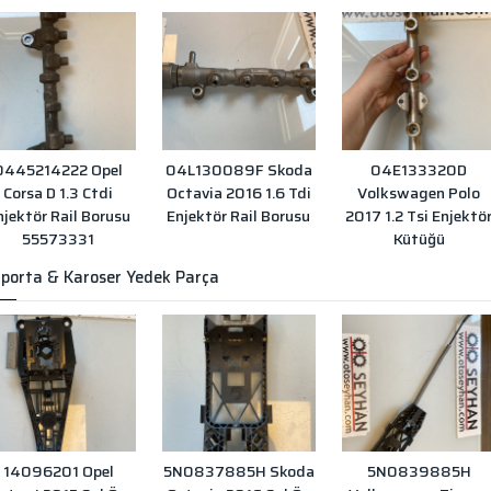
0445214222 Opel
04L130089F Skoda
04E133320D
Corsa D 1.3 Ctdi
Octavia 2016 1.6 Tdi
Volkswagen Polo
njektör Rail Borusu
Enjektör Rail Borusu
2017 1.2 Tsi Enjektö
55573331
Kütüğü
porta & Karoser Yedek Parça
14096201 Opel
5N0837885H Skoda
5N0839885H