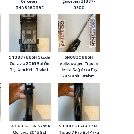
r
Çerçevesi
Çerçevesi 31837-
5NA858069C
0200
5N0837885H Skoda
5N0839885H
Octavia 2016 Sol Ön
Volkswagen Tiguan
i
Dış Kapı Kolu Braketi
Jetta Sağ Arka Dış
Kapı Kolu Braketi
5G0837205N Skoda
403001316AA Chery
l
Octavia 2016 Sol
Tiggo 7 Pro Sol Arka