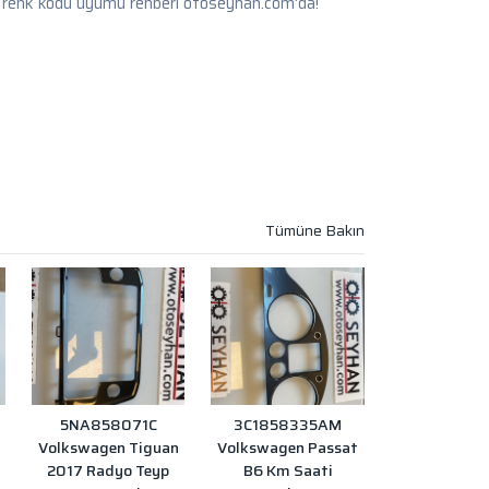
 renk kodu uyumu rehberi otoseyhan.com'da!
5NA858071C
3C1858335AM
Volkswagen Tiguan
Volkswagen Passat
2017 Radyo Teyp
B6 Km Saati