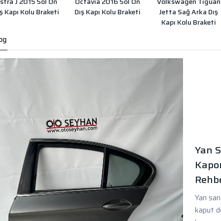
stra J 2015 Sol Ön
Octavia 2016 Sol Ön
Volkswagen Tiguan
ş Kapı Kolu Braketi
Dış Kapı Kolu Braketi
Jetta Sağ Arka Dış
Kapı Kolu Braketi
og
Yan S
Kapor
Rehbe
Yan sana
kaput d