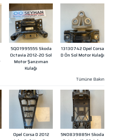
5Q0199555S Skoda
13130742 Opel Corsa
Octavia 2012-20 Sol
D Ön Sol Motor Kulağı
r
Motor Şanzıman
Kulağı
Opel Corsa D 2012
5N0839885H Skoda