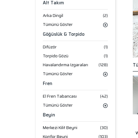
Alt Takım
Arka Dingil
(2)
Tümünü Göster
Göğüslük & Torpido
Difüzör
(1)
Torpido Gözü
(1)
Havalandırma Izgaraları
(128)
Tü
Tümünü Göster
Fren
El Fren Tabancası
(42)
Tümünü Göster
Beyin
Merkezi Kilit Beyni
(30)
W
Konfor Beyni
(103)