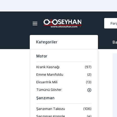
Kategoriler
Ba
Motor
Krank Kasnağı
(97)
Emme Manifoldu
(2)
Eksantrik Mili
(13)
Tümünü Göster
Şanzıman
Şanzıman Takozu
(106)
Şanzıman Komple
(4)