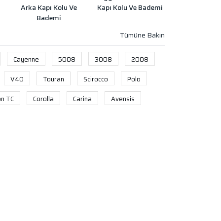
Arka Kapı Kolu Ve
Kapı Kolu Ve Bademi
Bademi
Cayenne
5008
3008
2008
V40
Touran
Scirocco
Polo
on TC
Corolla
Carina
Avensis