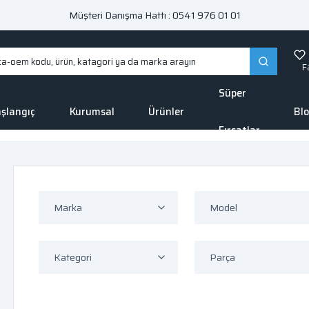
Müşteri Danışma Hattı : 0541 976 01 01
F
Süper
şlangıç
Kurumsal
Ürünler
Bl
Fırsatlar
Marka
Model
Kategori
Parça