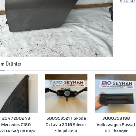
boyasız
m Ürünler
2047200248
5Q0953521T Skoda
3Q0035819B
Mercedes C180
Octavia 2016 Silecek
Volkswagen Passat
204 Sağ Ön Kapı
Sinyal Kolu
B8 Changer