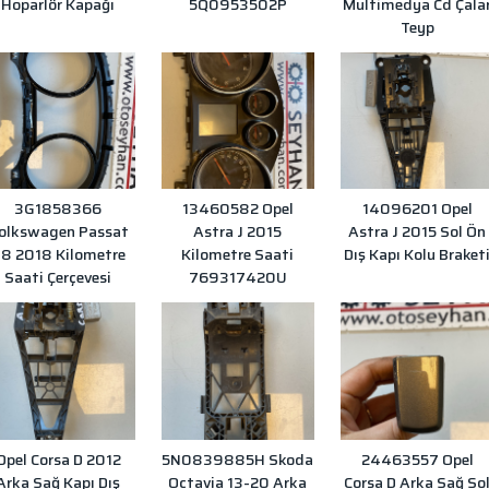
Hoparlör Kapağı
5Q0953502P
Multimedya Cd Çala
Teyp
3G1858366
13460582 Opel
14096201 Opel
olkswagen Passat
Astra J 2015
Astra J 2015 Sol Ön
8 2018 Kilometre
Kilometre Saati
Dış Kapı Kolu Braket
Saati Çerçevesi
769317420U
Opel Corsa D 2012
5N0839885H Skoda
24463557 Opel
Arka Sağ Kapı Dış
Octavia 13-20 Arka
Corsa D Arka Sağ So