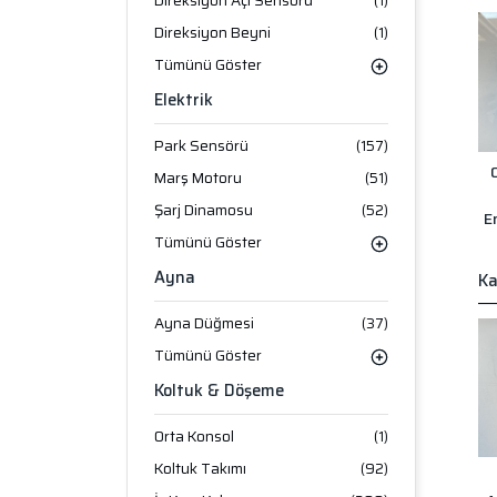
Direksiyon Açı Sensörü
(1)
Direksiyon Beyni
(1)
Tümünü Göster
Elektrik
Park Sensörü
(157)
Marş Motoru
(51)
Şarj Dinamosu
(52)
E
Tümünü Göster
Ayna
Ka
Ayna Düğmesi
(37)
Tümünü Göster
Koltuk & Döşeme
Orta Konsol
(1)
Koltuk Takımı
(92)