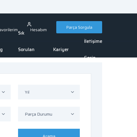
Parça Sorgula
avorilerim
Hesabım
Sık
İletişime
og
Sorulan
Kariyer
Geçin
Sorular
Yıl
Parça Durumu
Arama