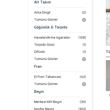
Alt Takım
Arka Dingil
(2)
Tümünü Göster
Göğüslük & Torpido
Havalandırma Izgaraları
(128)
Torpido Gözü
(1)
Difüzör
(1)
Tü
Tümünü Göster
Fren
El Fren Tabancası
(42)
Tümünü Göster
Beyin
Merkezi Kilit Beyni
(30)
Konfor Beyni
(103)