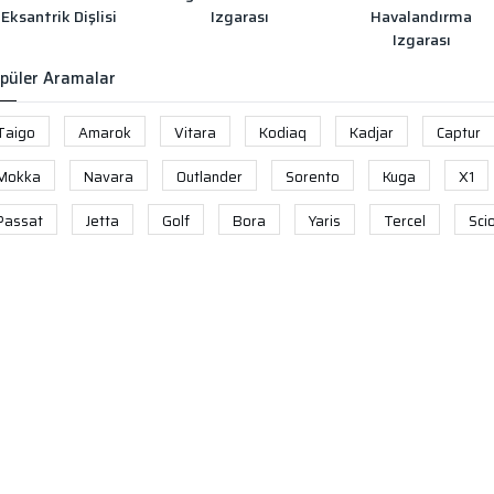
Eksantrik Dişlisi
Izgarası
Havalandırma
Izgarası
püler Aramalar
Taigo
Amarok
Vitara
Kodiaq
Kadjar
Captur
Mokka
Navara
Outlander
Sorento
Kuga
X1
Passat
Jetta
Golf
Bora
Yaris
Tercel
Sci