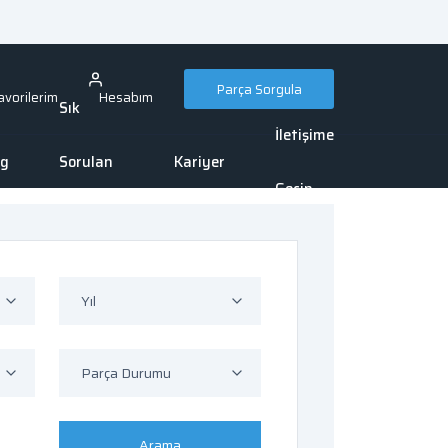
Parça Sorgula
avorilerim
Hesabım
Sık
İletişime
og
Sorulan
Kariyer
Geçin
Sorular
Yıl
Parça Durumu
Arama