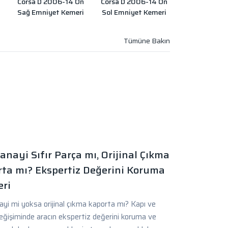
Corsa D 2006-14 Ön
Corsa D 2006-14 Ön
Sağ Emniyet Kemeri
Sol Emniyet Kemeri
anayi Sıfır Parça mı, Orijinal Çıkma
ta mı? Ekspertiz Değerini Koruma
ri
yi mi yoksa orijinal çıkma kaporta mı? Kapı ve
eğişiminde aracın ekspertiz değerini koruma ve