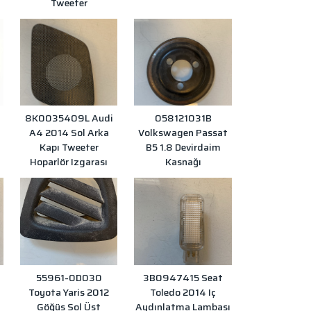
Tweeter
8K0035409L Audi
058121031B
A4 2014 Sol Arka
Volkswagen Passat
Kapı Tweeter
B5 1.8 Devirdaim
Hoparlör Izgarası
Kasnağı
55961-0D030
3B0947415 Seat
Toyota Yaris 2012
Toledo 2014 Iç
Göğüs Sol Üst
Aydınlatma Lambası