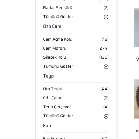
Radar Sensörü
(2)
Tümünü Göster
Oto Cam
Cam Açma Kolu
(18)
Cam Motoru
(274)
Silecek Kolu
(136)
V
Tümünü Göster
Teyp
Oto Teybi
(44)
Cd - Çalar
(2)
Teyp Çerçevesi
(4)
Tümünü Göster
Fan
V
Fan Motoru
(40)