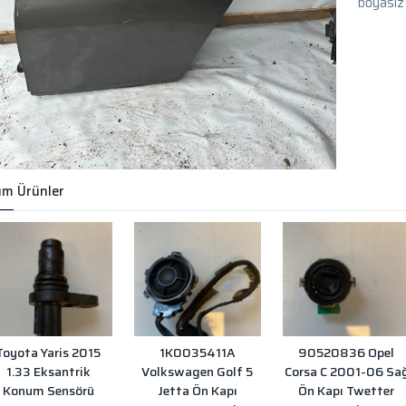
boyasız
m Ürünler
Toyota Yaris 2015
1K0035411A
90520836 Opel
1.33 Eksantrik
Volkswagen Golf 5
Corsa C 2001-06 Sa
Konum Sensörü
Jetta Ön Kapı
Ön Kapı Twetter