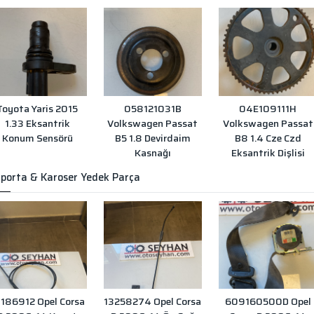
Toyota Yaris 2015
058121031B
04E109111H
1.33 Eksantrik
Volkswagen Passat
Volkswagen Passat
Konum Sensörü
B5 1.8 Devirdaim
B8 1.4 Cze Czd
Kasnağı
Eksantrik Dişlisi
porta & Karoser Yedek Parça
3186912 Opel Corsa
13258274 Opel Corsa
609160500D Opel