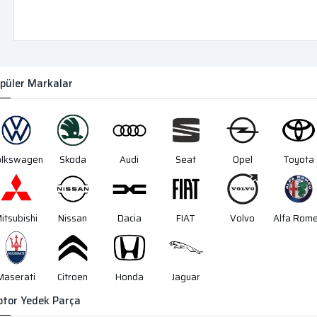
püler Markalar
olkswagen
Skoda
Audi
Seat
Opel
Toyota
itsubishi
Nissan
Dacia
FIAT
Volvo
Alfa Rom
Maserati
Citroen
Honda
Jaguar
tor Yedek Parça