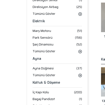
Direksiyon Simidi
(1)
Direksiyon Airbag
(25)
Tümünü Göster
Elektrik
Marş Motoru
(51)
Park Sensörü
(156)
Şarj Dinamosu
(52)
Tümünü Göster
Ayna
Ka
Ayna Düğmesi
(37)
Tümünü Göster
Koltuk & Döşeme
İç Kapı Kolu
(200)
Bagaj Pandizot
(1)
1