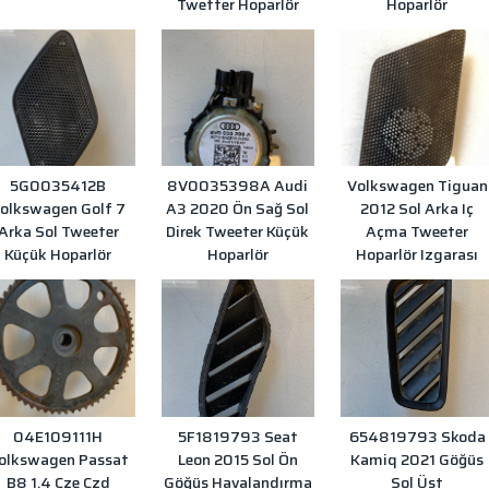
Twetter Hoparlör
Hoparlör
5G0035412B
8V0035398A Audi
Volkswagen Tiguan
olkswagen Golf 7
A3 2020 Ön Sağ Sol
2012 Sol Arka Iç
Arka Sol Tweeter
Direk Tweeter Küçük
Açma Tweeter
Küçük Hoparlör
Hoparlör
Hoparlör Izgarası
04E109111H
5F1819793 Seat
654819793 Skoda
olkswagen Passat
Leon 2015 Sol Ön
Kamiq 2021 Göğüs
B8 1.4 Cze Czd
Göğüs Havalandırma
Sol Üst