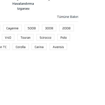
Havalandırma
Izgarası
Cayenne
5008
3008
2008
V40
Touran
Scirocco
Polo
on TC
Corolla
Carina
Avensis