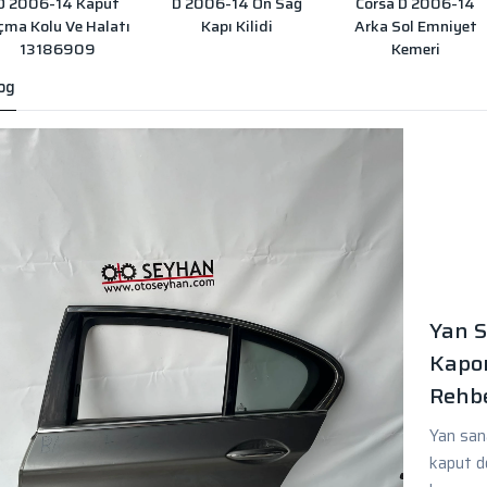
D 2006-14 Kaput
D 2006-14 Ön Sağ
Corsa D 2006-14
çma Kolu Ve Halatı
Kapı Kilidi
Arka Sol Emniyet
13186909
Kemeri
og
Yan S
Kapor
Rehbe
Yan sana
kaput d