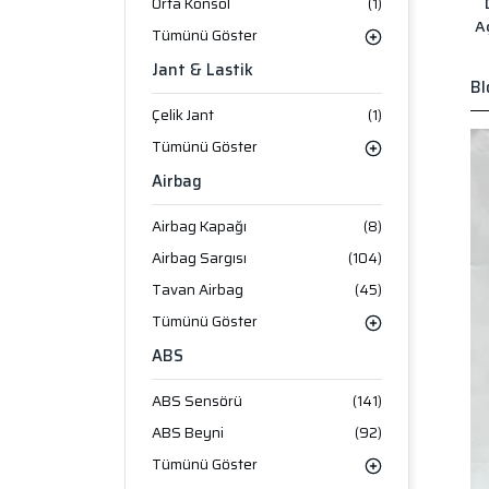
Orta Konsol
(1)
A
Tümünü Göster
Jant & Lastik
Bl
Çelik Jant
(1)
Tümünü Göster
Airbag
Airbag Kapağı
(8)
Airbag Sargısı
(104)
Tavan Airbag
(45)
Tümünü Göster
ABS
ABS Sensörü
(141)
ABS Beyni
(92)
Tümünü Göster