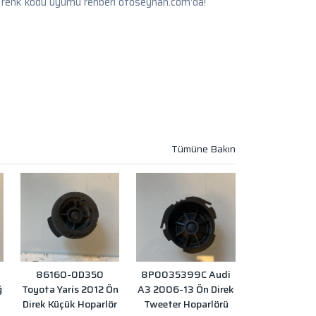
 renk kodu uyumu rehberi otoseyhan.com'da!
86160-0D350
8P0035399C Audi
ğ
Toyota Yaris 2012 Ön
A3 2006-13 Ön Direk
Direk Küçük Hoparlör
Tweeter Hoparlörü