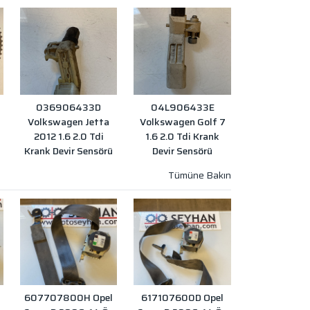
036906433D
04L906433E
Volkswagen Jetta
Volkswagen Golf 7
2012 1.6 2.0 Tdi
1.6 2.0 Tdi Krank
Krank Devir Sensörü
Devir Sensörü
607707800H Opel
617107600D Opel