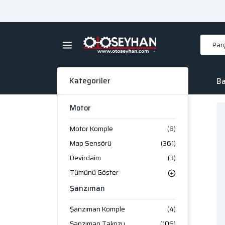
Kategoriler
Ba
Motor
Motor Komple
(8)
Map Sensörü
(361)
Devirdaim
(3)
Tümünü Göster
Şanzıman
Şanzıman Komple
(4)
Şanzıman Takozu
(106)