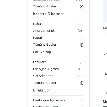
Tümünü Göster
Kaporta & Karoser
Bakalit
(421)
Po
Arka Çamurluk
(35)
Kaput
(1)
Tümünü Göster
Far & Stop
V
Led Kart
(2)
Far Ayar Düğmesi
(81)
M
Sol Arka Stop
(10)
Tümünü Göster
Direksiyon
Direksiyon Açı Sensörü
(1)
Mo