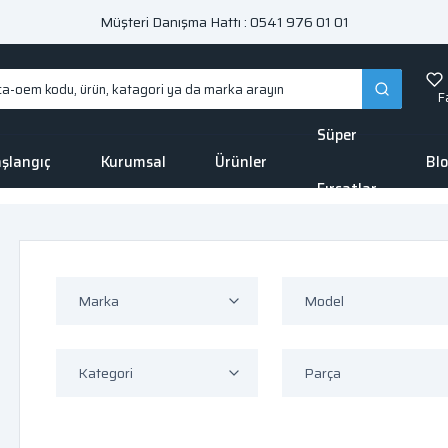
Müşteri Danışma Hattı : 0541 976 01 01
F
Süper
şlangıç
Kurumsal
Ürünler
Bl
Fırsatlar
Marka
Model
Kategori
Parça