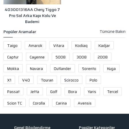
403001316AA Chery Tiggo 7
Pro Sol Arka Kapı Kolu Ve
Bademi
Popüler Aramalar
Taigo
Amarok
Vitara
Kodiaq
Kadjar
Captur
Cayenne
5008
3008
2008
Mokka
Navara
Outlander
Sorento
Kuga
X1
V40
Touran
Scirocco
Polo
Passat
Jetta
Golf
Bora
Yaris
Tercel
Scion TC
Corolla
Carina
Avensis
Genel Bilgilendirme
Popüler Kategoriler