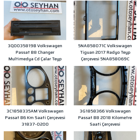
3Q0035819B Volkswagen
5NA858071C Volkswagen
Passat B8 Changer
Tiguan 2017 Radyo Teyp
Multimedya Cd Çalar Teyp
Çerçevesi 5NA858069C
3C1858335AM Volkswagen
3G1858366 Volkswagen
Passat B6 Km Saati Çerçevesi
Passat B8 2018 Kilometre
31837-0200
Saati Çerçevesi