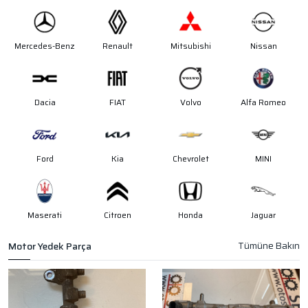
Mercedes-Benz
Renault
Mitsubishi
Nissan
Dacia
FIAT
Volvo
Alfa Romeo
Ford
Kia
Chevrolet
MINI
Maserati
Citroen
Honda
Jaguar
Motor Yedek Parça