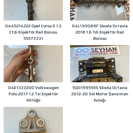
0445214222 Opel Corsa D 1.3
04L130089F Skoda Octavia
Ctdi Enjektör Rail Borusu
2016 1.6 Tdi Enjektör Rail
55573331
Borusu
04E133320D Volkswagen
5Q0199555S Skoda Octavia
Polo 2017 1.2 Tsi Enjektör
2012-20 Sol Motor Şanzıman
Kütüğü
Kulağı