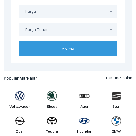
Parça
Parça Durumu
Arama
Popüler Markalar
Volkswagen
Skoda
Audi
Seat
Opel
Toyota
Hyundai
BMW