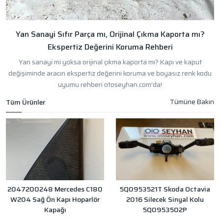
Yan Sanayi Sıfır Parça mı, Orijinal Çıkma Kaporta mı?
Ekspertiz Değerini Koruma Rehberi
Yan sanayi mi yoksa orijinal çıkma kaporta mı? Kapı ve kaput
değişiminde aracın ekspertiz değerini koruma ve boyasız renk kodu
uyumu rehberi otoseyhan.com'da!
Tüm Ürünler
2047200248 Mercedes C180
5Q0953521T Skoda Octavia
W204 Sağ Ön Kapı Hoparlör
2016 Silecek Sinyal Kolu
Kapağı
5Q0953502P