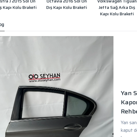
stra J 2015 Sol Ön
Octavia 2016 Sol Ön
Volkswagen Tiguan
ş Kapı Kolu Braketi
Dış Kapı Kolu Braketi
Jetta Sağ Arka Dış
Kapı Kolu Braketi
og
Yan S
Kapor
Rehbe
Yan sana
kaput d