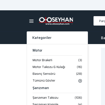
Kategoriler
Ba
Motor
Motor Braketi
(3)
Motor Takozu & Kulağı
(16)
Basınç Sensörü
(28)
Tümünü Göster
Şanzıman
Şanzıman Takozu
(106)
Şanzıman Komple
(4)