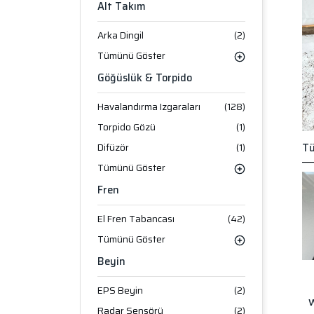
Alt Takım
Arka Dingil
(2)
Tümünü Göster
Göğüslük & Torpido
Havalandırma Izgaraları
(128)
Torpido Gözü
(1)
Difüzör
(1)
Tü
Tümünü Göster
Fren
El Fren Tabancası
(42)
Tümünü Göster
Beyin
EPS Beyin
(2)
W
Radar Sensörü
(2)