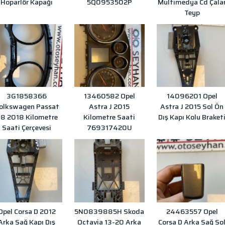
Hoparlör Kapağı
5Q0953502P
Multimedya Cd Çala
Teyp
3G1858366
13460582 Opel
14096201 Opel
olkswagen Passat
Astra J 2015
Astra J 2015 Sol Ön
8 2018 Kilometre
Kilometre Saati
Dış Kapı Kolu Braket
Saati Çerçevesi
769317420U
Opel Corsa D 2012
5N0839885H Skoda
24463557 Opel
Arka Sağ Kapı Dış
Octavia 13-20 Arka
Corsa D Arka Sağ So