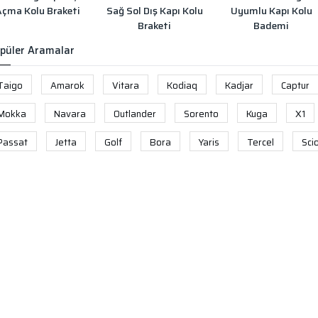
Açma Kolu Braketi
Sağ Sol Dış Kapı Kolu
Uyumlu Kapı Kolu
Braketi
Bademi
püler Aramalar
Taigo
Amarok
Vitara
Kodiaq
Kadjar
Captur
Mokka
Navara
Outlander
Sorento
Kuga
X1
Passat
Jetta
Golf
Bora
Yaris
Tercel
Sci