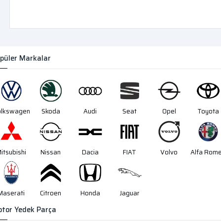
püler Markalar
olkswagen
Skoda
Audi
Seat
Opel
Toyota
itsubishi
Nissan
Dacia
FIAT
Volvo
Alfa Rom
Maserati
Citroen
Honda
Jaguar
tor Yedek Parça