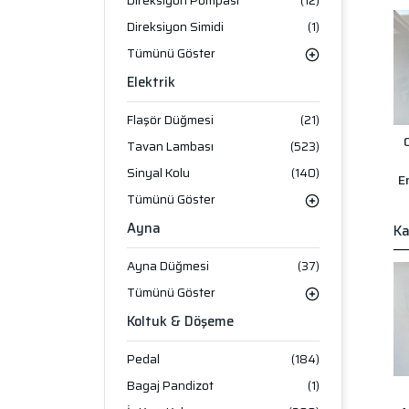
Direksiyon Pompası
(12)
Direksiyon Simidi
(1)
Tümünü Göster
Elektrik
Flaşör Düğmesi
(21)
Tavan Lambası
(523)
Sinyal Kolu
(140)
E
Tümünü Göster
Ayna
Ka
Ayna Düğmesi
(37)
Tümünü Göster
Koltuk & Döşeme
Pedal
(184)
Bagaj Pandizot
(1)