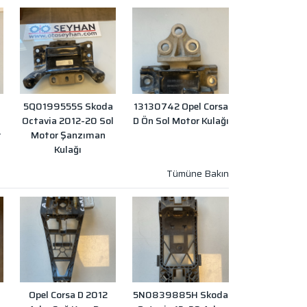
5Q0199555S Skoda
13130742 Opel Corsa
Octavia 2012-20 Sol
D Ön Sol Motor Kulağı
r
Motor Şanzıman
Kulağı
Opel Corsa D 2012
5N0839885H Skoda