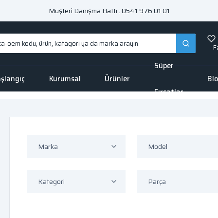
Müşteri Danışma Hattı : 0541 976 01 01
F
Süper
şlangıç
Kurumsal
Ürünler
Bl
Fırsatlar
Marka
Model
Kategori
Parça