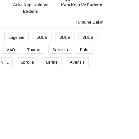
Arka Kapı Kolu Ve
Kapı Kolu Ve Bademi
Bademi
Cayenne
5008
3008
2008
V40
Touran
Scirocco
Polo
on TC
Corolla
Carina
Avensis