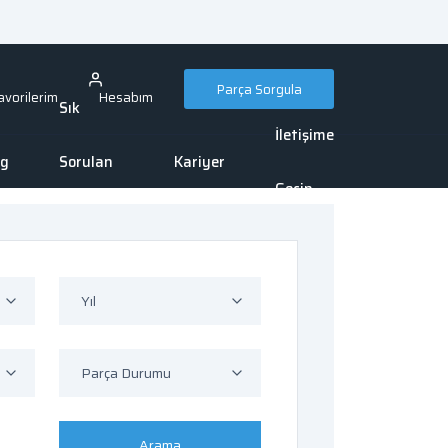
Parça Sorgula
avorilerim
Hesabım
Sık
İletişime
og
Sorulan
Kariyer
Geçin
Sorular
Yıl
Parça Durumu
Arama