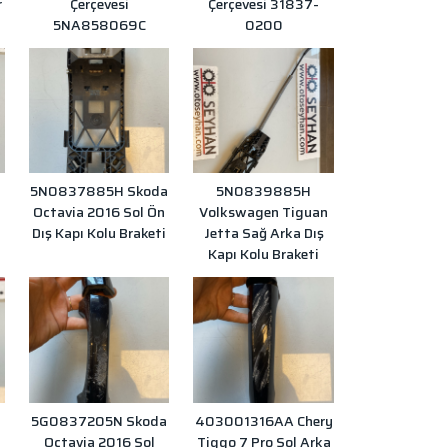
r
Çerçevesi
Çerçevesi 31837-
5NA858069C
0200
5N0837885H Skoda
5N0839885H
Octavia 2016 Sol Ön
Volkswagen Tiguan
i
Dış Kapı Kolu Braketi
Jetta Sağ Arka Dış
Kapı Kolu Braketi
5G0837205N Skoda
403001316AA Chery
l
Octavia 2016 Sol
Tiggo 7 Pro Sol Arka