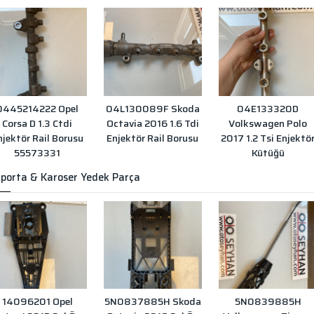
0445214222 Opel
04L130089F Skoda
04E133320D
Corsa D 1.3 Ctdi
Octavia 2016 1.6 Tdi
Volkswagen Polo
njektör Rail Borusu
Enjektör Rail Borusu
2017 1.2 Tsi Enjektö
55573331
Kütüğü
porta & Karoser Yedek Parça
14096201 Opel
5N0837885H Skoda
5N0839885H