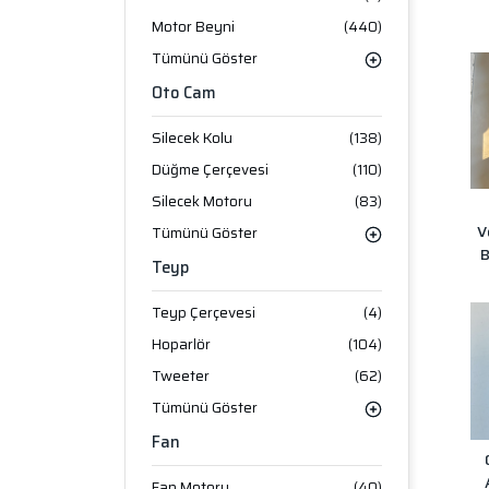
Motor Beyni
(440)
Tümünü Göster
Oto Cam
Silecek Kolu
(138)
Düğme Çerçevesi
(110)
Silecek Motoru
(83)
V
Tümünü Göster
B
Teyp
Teyp Çerçevesi
(4)
Hoparlör
(104)
Tweeter
(62)
Tümünü Göster
Fan
Fan Motoru
(40)