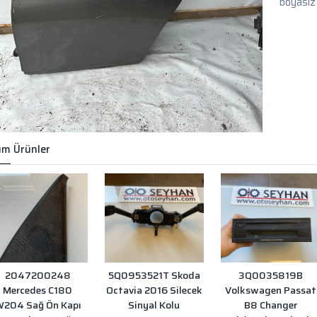
boyasız
m Ürünler
2047200248
5Q0953521T Skoda
3Q0035819B
Mercedes C180
Octavia 2016 Silecek
Volkswagen Passat
204 Sağ Ön Kapı
Sinyal Kolu
B8 Changer