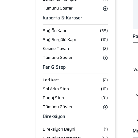
Tümünü Göster
Kaporta & Karoser
Sağ Ön Kapı
(39)
Po
Sağ Sürgülü Kapı
(10)
Kesme Tavan
(2)
Tümünü Göster
Far & Stop
V
Led Kart
(2)
Sol Arka Stop
(10)
M
Bagaj Stop
(31)
Tümünü Göster
Direksiyon
Direksiyon Beyni
(1)
Mo