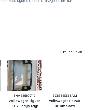
 renk kodu uyumu rehberi otoseyhan.com'da!
5NA858071C
3C1858335AM
Volkswagen Tiguan
Volkswagen Passat
2017 Radyo Teyp
B6 Km Saati