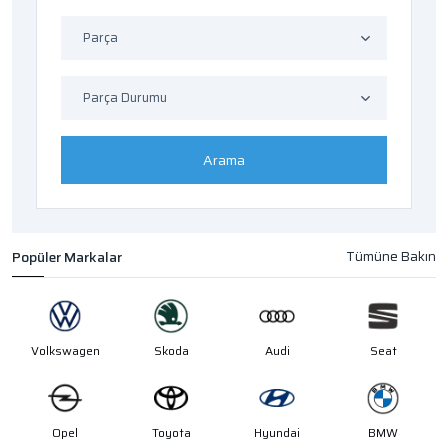
Parça
Parça Durumu
Arama
Popüler Markalar
Volkswagen
Skoda
Audi
Seat
Opel
Toyota
Hyundai
BMW