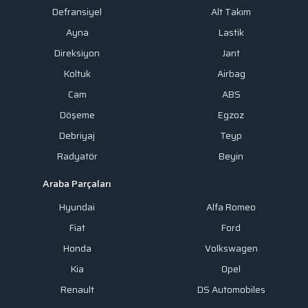
Defransiyel
Alt Takım
Ayna
Lastik
Direksiyon
Jant
Koltuk
Airbag
Cam
ABS
Döşeme
Egzoz
Debriyaj
Teyp
Radyatör
Beyin
Araba Parçaları
Hyundai
Alfa Romeo
Fiat
Ford
Honda
Volkswagen
Kia
Opel
Renault
DS Automobiles