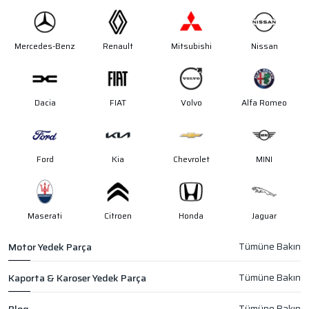
Mercedes-Benz
Renault
Mitsubishi
Nissan
Dacia
FIAT
Volvo
Alfa Romeo
Ford
Kia
Chevrolet
MINI
Maserati
Citroen
Honda
Jaguar
Motor Yedek Parça
Kaporta & Karoser Yedek Parça