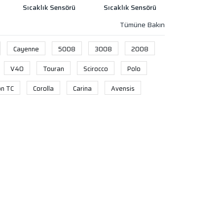
Sıcaklık Sensörü
Sıcaklık Sensörü
Cayenne
5008
3008
2008
V40
Touran
Scirocco
Polo
on TC
Corolla
Carina
Avensis