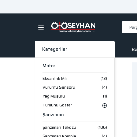
Kategoriler
Ba
Motor
Eksantrik Mili
(13)
Vuruntu Sensörü
(4)
Yağ Müşürü
(1)
Tümünü Göster
Şanzıman
Şanzıman Takozu
(106)
Şanzıman Komple
(4)