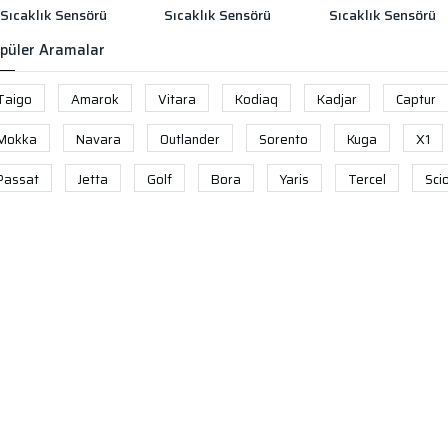
Sıcaklık Sensörü
Sıcaklık Sensörü
Sıcaklık Sensörü
püler Aramalar
Taigo
Amarok
Vitara
Kodiaq
Kadjar
Captur
Mokka
Navara
Outlander
Sorento
Kuga
X1
Passat
Jetta
Golf
Bora
Yaris
Tercel
Sci