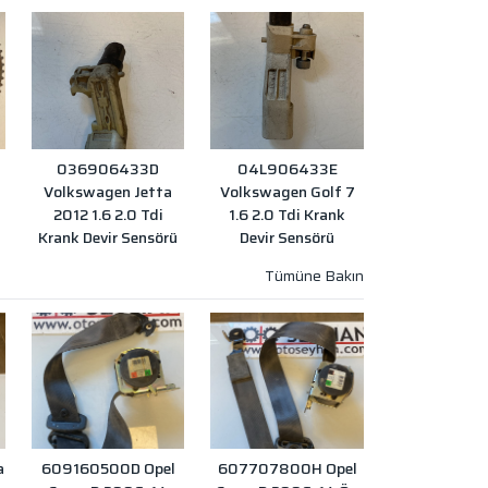
036906433D
04L906433E
Volkswagen Jetta
Volkswagen Golf 7
2012 1.6 2.0 Tdi
1.6 2.0 Tdi Krank
Krank Devir Sensörü
Devir Sensörü
a
609160500D Opel
607707800H Opel