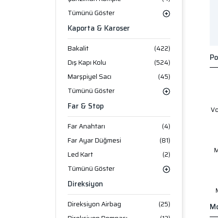
Tümünü Göster
Kaporta & Karoser
Bakalit
(422)
Po
Dış Kapı Kolu
(524)
Marşpiyel Sacı
(45)
Tümünü Göster
Far & Stop
V
Far Anahtarı
(4)
Far Ayar Düğmesi
(81)
M
Led Kart
(2)
Tümünü Göster
Direksiyon
Direksiyon Airbag
(25)
Mo