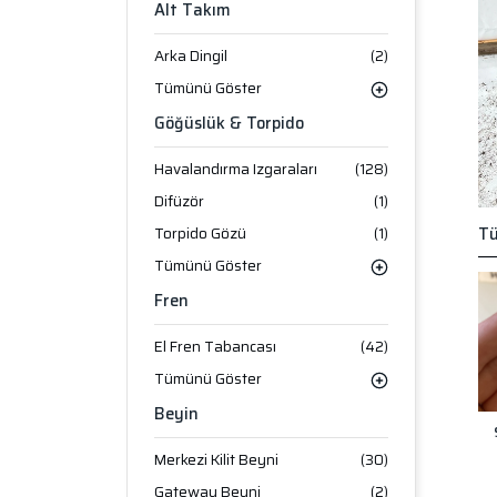
Alt Takım
Arka Dingil
(2)
Tümünü Göster
Göğüslük & Torpido
Havalandırma Izgaraları
(128)
Difüzör
(1)
Torpido Gözü
(1)
Tü
Tümünü Göster
Fren
El Fren Tabancası
(42)
Tümünü Göster
Beyin
Merkezi Kilit Beyni
(30)
Gateway Beyni
(2)