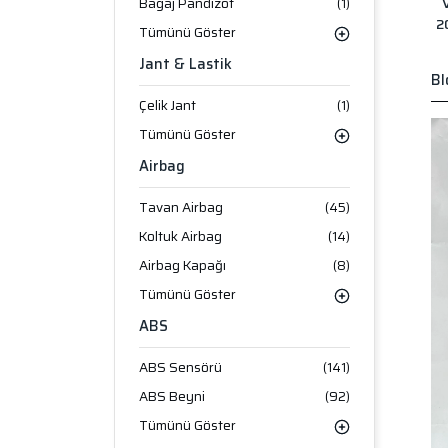
Bagaj Pandizot
(1)
2
Tümünü Göster
Jant & Lastik
Bl
Çelik Jant
(1)
Tümünü Göster
Airbag
Tavan Airbag
(45)
Koltuk Airbag
(14)
Airbag Kapağı
(8)
Tümünü Göster
ABS
ABS Sensörü
(141)
ABS Beyni
(92)
Tümünü Göster