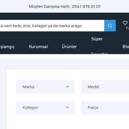
Müşteri Danışma Hattı : 0541 976 01 01
F
Süper
şlangıç
Kurumsal
Ürünler
Bl
Fırsatlar
Marka
Model
Kategori
Parça