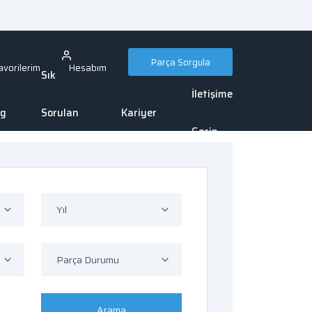
Parça Sorgula
avorilerim
Hesabım
Sık
İletişime
og
Sorulan
Kariyer
Geçin
Sorular
Yıl
Parça Durumu
Arama