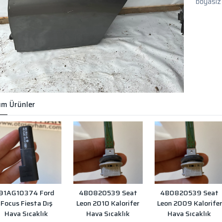
boyasız
m Ürünler
91AG10374 Ford
4B0820539 Seat
4B0820539 Seat
Focus Fiesta Dış
Leon 2010 Kalorifer
Leon 2009 Kalorifer
Hava Sıcaklık
Hava Sıcaklık
Hava Sıcaklık