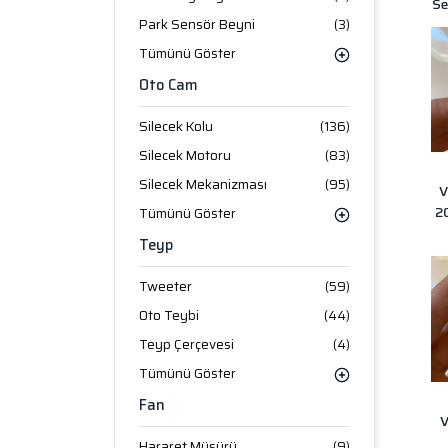
S
Park Sensör Beyni
(3)
Tümünü Göster
Oto Cam
Silecek Kolu
(136)
Silecek Motoru
(83)
Silecek Mekanizması
(95)
V
2
Tümünü Göster
Teyp
Tweeter
(59)
Oto Teybi
(44)
Teyp Çerçevesi
(4)
Tümünü Göster
Fan
V
Hararet Müşürü
(9)