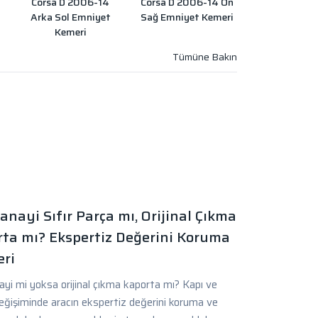
Corsa D 2006-14
Corsa D 2006-14 Ön
Arka Sol Emniyet
Sağ Emniyet Kemeri
Kemeri
anayi Sıfır Parça mı, Orijinal Çıkma
ta mı? Ekspertiz Değerini Koruma
ri
yi mi yoksa orijinal çıkma kaporta mı? Kapı ve
eğişiminde aracın ekspertiz değerini koruma ve