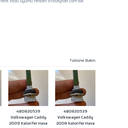
 renk kodu uyumu rehberi otoseyhan.com'da!
4B0820539
4B0820539
Volkswagen Caddy
Volkswagen Caddy
2009 Kalorifer Hava
2008 Kalorifer Hava