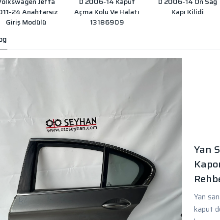
Volkswagen Jetta
D 2006-14 Kaput
D 2006-14 Ön Sağ
011-24 Anahtarsız
Açma Kolu Ve Halatı
Kapı Kilidi
Giriş Modülü
13186909
og
Yan S
Kapor
Rehbe
Yan sana
kaput d